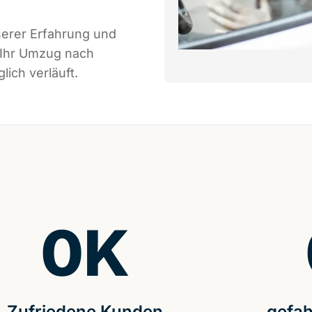
serer Erfahrung und
 Ihr Umzug nach
ich verläuft.
0
K
Zufriedene Kunden
gefah