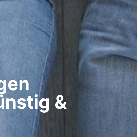
gen​
nstig &