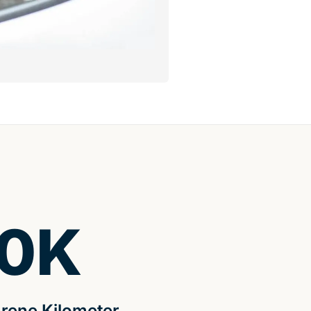
0
K
rene Kilometer