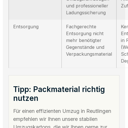
und professioneller
Zu
Ladungssicherung
Entsorgung
Fachgerechte
Ken
Entsorgung nicht
En
mehr benötigter
in 
Gegenstände und
(We
Verpackungsmaterial
Sch
De
Tipp: Packmaterial richtig
nutzen
Für einen effizienten Umzug in Reutlingen
empfehlen wir Ihnen unsere stabilen
Umzugskartons, die wir Ihnen gerne zur