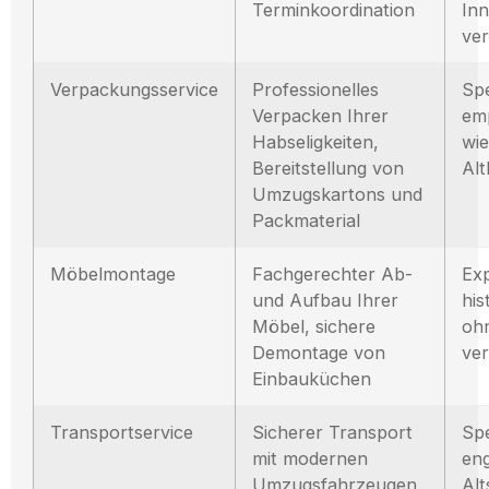
Terminkoordination
Inn
ve
Verpackungsservice
Professionelles
Sp
Verpacken Ihrer
em
Habseligkeiten,
wie
Bereitstellung von
Alt
Umzugskartons und
Packmaterial
Möbelmontage
Fachgerechter Ab-
Exp
und Aufbau Ihrer
his
Möbel, sichere
oh
Demontage von
ve
Einbauküchen
Transportservice
Sicherer Transport
Spe
mit modernen
eng
Umzugsfahrzeugen
Alt