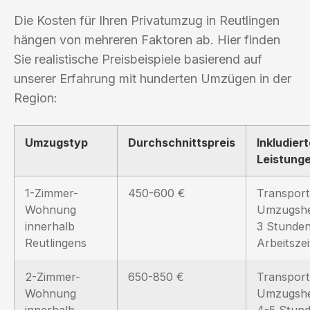
Die Kosten für Ihren Privatumzug in Reutlingen
hängen von mehreren Faktoren ab. Hier finden
Sie realistische Preisbeispiele basierend auf
unserer Erfahrung mit hunderten Umzügen in der
Region:
Umzugstyp
Durchschnittspreis
Inkludier
Leistung
1-Zimmer-
450-600 €
Transport
Wohnung
Umzugshe
innerhalb
3 Stunde
Reutlingens
Arbeitszei
2-Zimmer-
650-850 €
Transport
Wohnung
Umzugshe
innerhalb
4-5 Stun