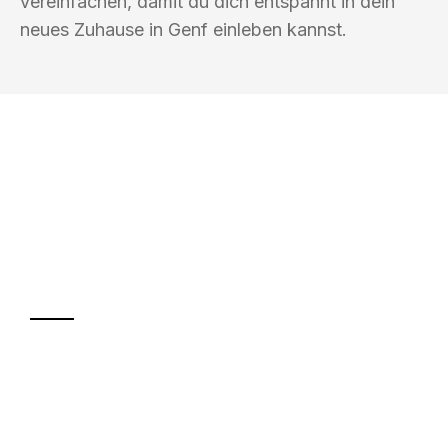
vereinfachen, damit du dich entspannt in dein
neues Zuhause in Genf einleben kannst.
UMZUGSKÖNIG BÄCKER REUTLINGEN
Ihr Umzug oder
Transport
Sparen Sie bis zu 100€ bei Anfrage
Abwicklung innerhalb von 24 Stunden
Versichert bis zu 7.500€