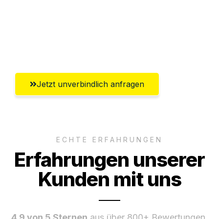
Ggf. komplette Zollabwicklung inklusive
Umfassender Kundensupport aus
Reutlingen
Jetzt unverbindlich anfragen
ECHTE ERFAHRUNGEN
Erfahrungen unserer
Kunden mit uns
4.9 von 5 Sternen
aus über 800+ Bewertungen.