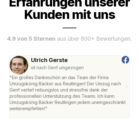
Erfahrungen unserer
Kunden mit uns
4.9 von 5 Sternen
aus über 800+ Bewertungen.
Ulrich Gerste
ist nach Genf umgezogen
"Ein großes Dankeschön an das Team der Firma
"Die
Umzugskönig Bäcker aus Reutlingen! Der Umzug nach
war
Genf verlief reibungslos und stressfrei dank der
Das 
professionellen Unterstützung des Teams. Ich kann
habe
Umzugskönig Bäcker Reutlingen jedem uneingeschränkt
an m
weiterempfehlen!"
groß