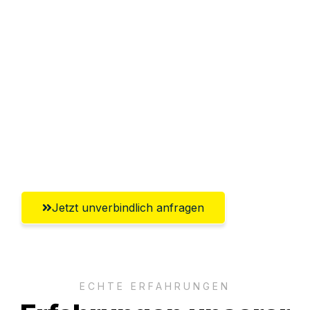
Sparen Sie bis zu 100€ bei Anfrage
Abwicklung innerhalb von 24 Stunden
Versichert bis zu 7.500€
Ggf. komplette Zollabwicklung inklusive
Umfassender Kundensupport aus
Reutlingen
Jetzt unverbindlich anfragen
ECHTE ERFAHRUNGEN