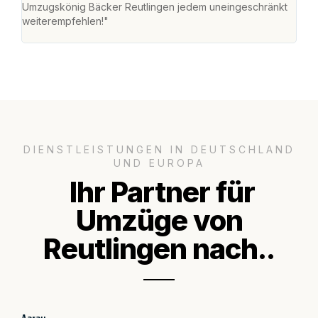
Umzugskönig Bäcker Reutlingen jedem uneingeschränkt
an m
weiterempfehlen!"
groß
DIENSTLEISTUNGEN IN DEUTSCHLAND
UND EUROPA
Ihr Partner für
Umzüge von
Reutlingen nach..