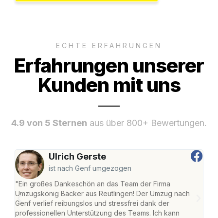
ECHTE ERFAHRUNGEN
Erfahrungen unserer
Kunden mit uns
4.9 von 5 Sternen
aus über 800+ Bewertungen.
Ulrich Gerste
ist nach Genf umgezogen
"Ein großes Dankeschön an das Team der Firma
"Die
Umzugskönig Bäcker aus Reutlingen! Der Umzug nach
war
Genf verlief reibungslos und stressfrei dank der
Das 
professionellen Unterstützung des Teams. Ich kann
habe