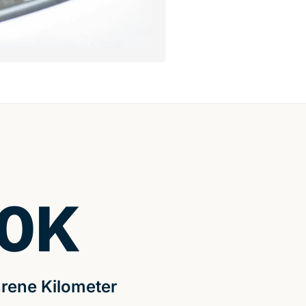
0
K
rene Kilometer