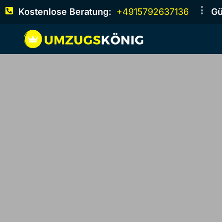
Kostenlose Beratung:
+4915792637136
Gü