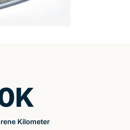
0
K
rene Kilometer