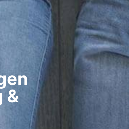
gen​
g &