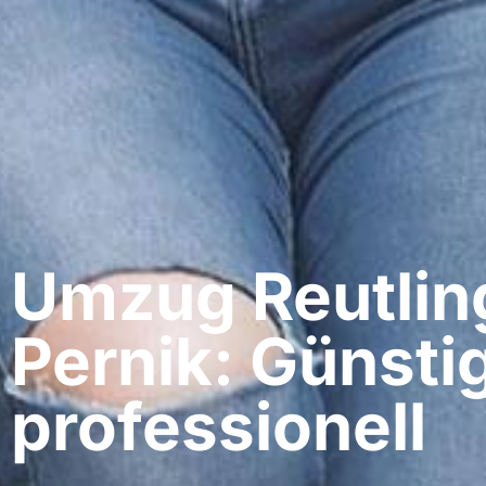
Umzug Reutlin
Pernik: Günsti
professionell​