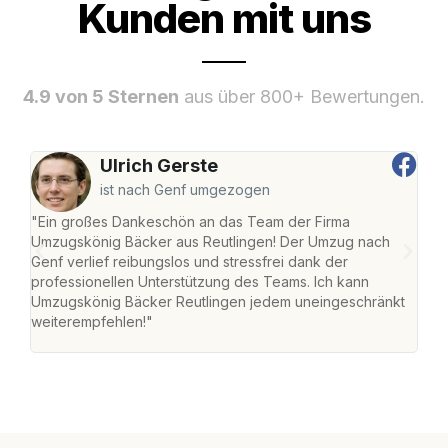
Kunden mit uns
4.9 von 5 Sternen
aus über 800+ Bewertungen.
Ulrich Gerste
ist nach Genf umgezogen
"Ein großes Dankeschön an das Team der Firma
"Die
Umzugskönig Bäcker aus Reutlingen! Der Umzug nach
war
Genf verlief reibungslos und stressfrei dank der
Das 
professionellen Unterstützung des Teams. Ich kann
habe
Umzugskönig Bäcker Reutlingen jedem uneingeschränkt
an m
weiterempfehlen!"
groß