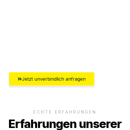
Sparen Sie bis zu 100€ bei Anfrage
Abwicklung innerhalb von 24 Stunden
Versichert bis zu 7.500€
Ggf. komplette Zollabwicklung inklusive
Umfassender Kundensupport aus
Reutlingen
Jetzt unverbindlich anfragen
ECHTE ERFAHRUNGEN
Erfahrungen unserer