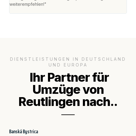
weiterempfehlen!"
groß
DIENSTLEISTUNGEN IN DEUTSCHLAND
UND EUROPA
Ihr Partner für
Umzüge von
Reutlingen nach..
Banská Bystrica