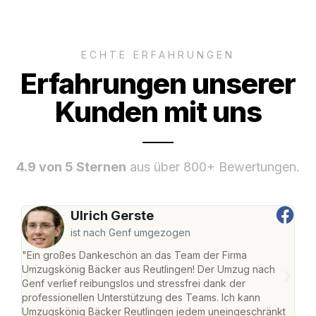
ECHTE ERFAHRUNGEN
Erfahrungen unserer
Kunden mit uns
4.9 von 5 Sternen
aus über 800+ Bewertungen.
Ulrich Gerste
ist nach Genf umgezogen
"Ein großes Dankeschön an das Team der Firma
"Die
Umzugskönig Bäcker aus Reutlingen! Der Umzug nach
war
Genf verlief reibungslos und stressfrei dank der
Das 
professionellen Unterstützung des Teams. Ich kann
habe
Umzugskönig Bäcker Reutlingen jedem uneingeschränkt
an m