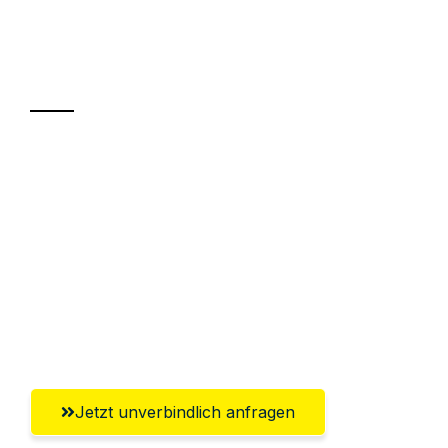
Ihr Umzug oder
Transport
Sparen Sie bis zu 100€ bei Anfrage
Abwicklung innerhalb von 24 Stunden
Versichert bis zu 7.500€
Ggf. komplette Zollabwicklung inklusive
Umfassender Kundensupport aus
Reutlingen
Jetzt unverbindlich anfragen