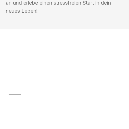
an und erlebe einen stressfreien Start in dein
neues Leben!
UMZUGSKÖNIG BÄCKER REUTLINGEN
Ihr Umzug oder
Transport
Sparen Sie bis zu 100€ bei Anfrage
Abwicklung innerhalb von 24 Stunden
Versichert bis zu 7.500€