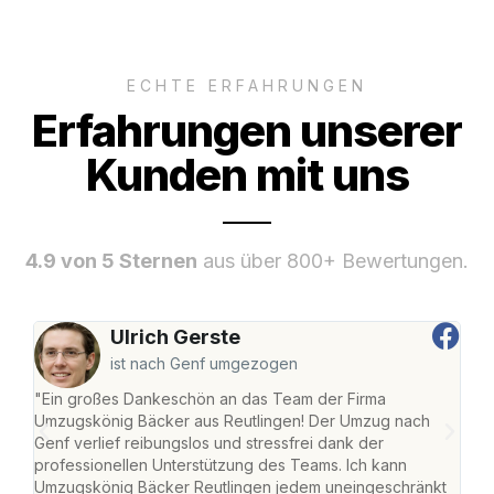
ECHTE ERFAHRUNGEN
Erfahrungen unserer
Kunden mit uns
4.9 von 5 Sternen
aus über 800+ Bewertungen.
Ulrich Gerste
ist nach Genf umgezogen
"Ein großes Dankeschön an das Team der Firma
"Die
Umzugskönig Bäcker aus Reutlingen! Der Umzug nach
war
Genf verlief reibungslos und stressfrei dank der
Das 
professionellen Unterstützung des Teams. Ich kann
habe
Umzugskönig Bäcker Reutlingen jedem uneingeschränkt
an m