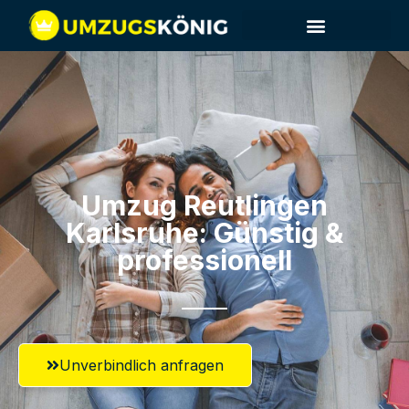
Umzug Reutlingen​
Karlsruhe: Günstig &
professionell​
Unverbindlich anfragen