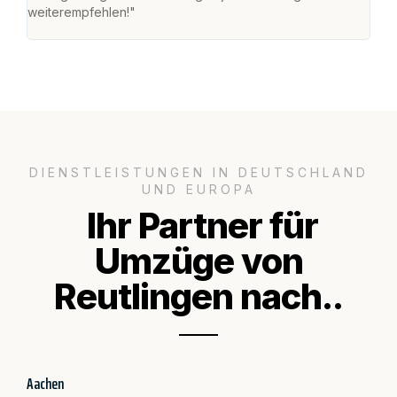
weiterempfehlen!"
groß
DIENSTLEISTUNGEN IN DEUTSCHLAND
UND EUROPA
Ihr Partner für
Umzüge von
Reutlingen nach..
Aachen