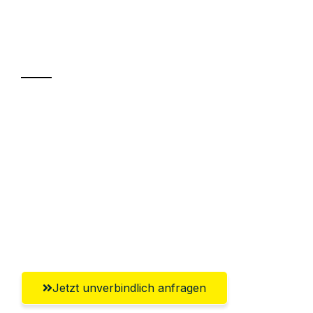
Ihr Umzug oder
Transport
Sparen Sie bis zu 100€ bei Anfrage
Abwicklung innerhalb von 24 Stunden
Versichert bis zu 7.500€
Ggf. komplette Zollabwicklung inklusive
Umfassender Kundensupport aus
Reutlingen
Jetzt unverbindlich anfragen