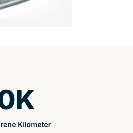
0
K
rene Kilometer