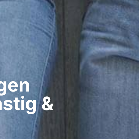
gen​
stig &