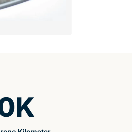
0
K
rene Kilometer