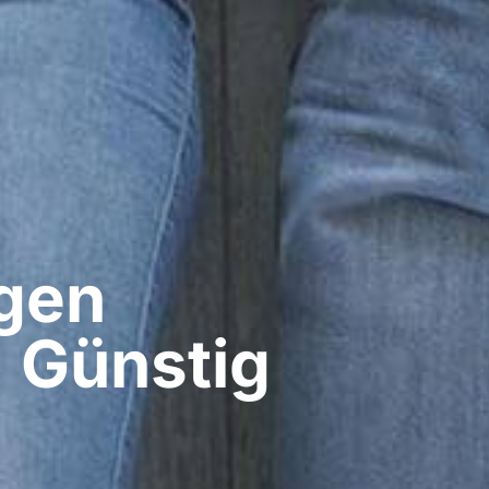
gen​
 Günstig