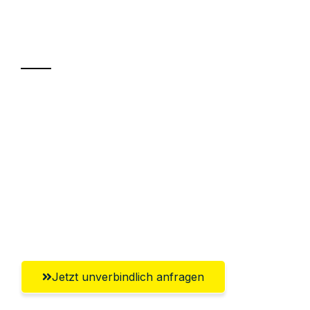
Ihr Umzug oder
Transport
Sparen Sie bis zu 100€ bei Anfrage
Abwicklung innerhalb von 24 Stunden
Versichert bis zu 7.500€
Ggf. komplette Zollabwicklung inklusive
Umfassender Kundensupport aus
Reutlingen
Jetzt unverbindlich anfragen