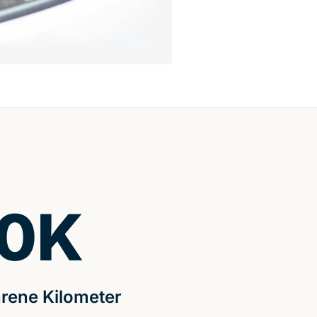
0
K
rene Kilometer