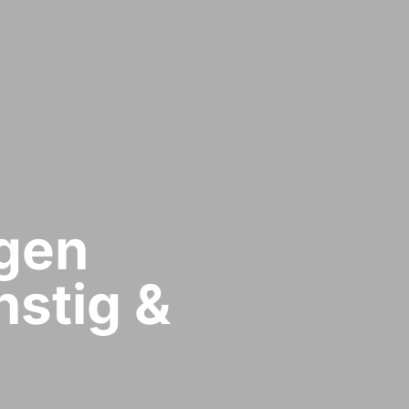
gen​
stig &