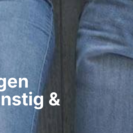
gen​
nstig &