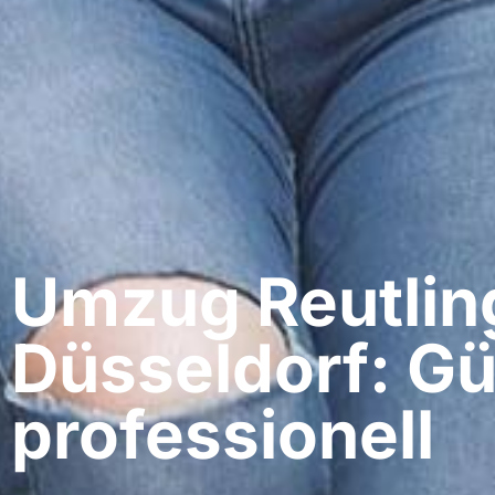
Umzug Reutlin
Düsseldorf: Gü
professionell​