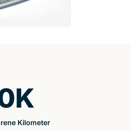
0
K
rene Kilometer