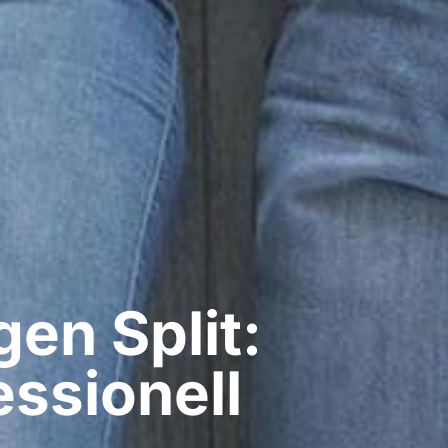
n​ Split:
ssionell​