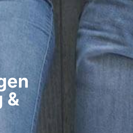
gen​
g &