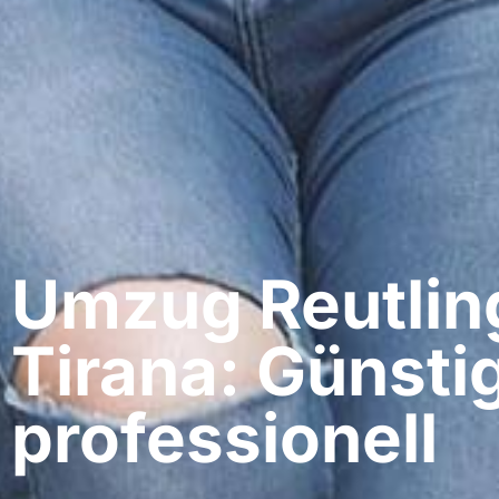
Umzug Reutlin
Tirana: Günsti
professionell​