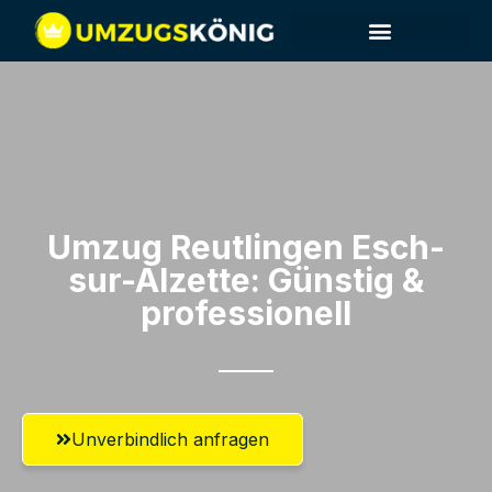
Umzug Reutlingen​ Esch-
sur-Alzette: Günstig &
professionell​
Unverbindlich anfragen