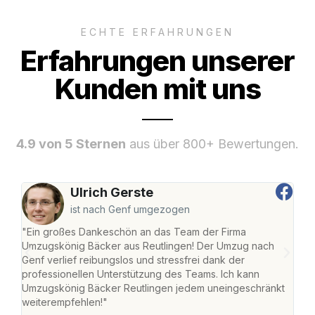
ECHTE ERFAHRUNGEN
Erfahrungen unserer
Kunden mit uns
4.9 von 5 Sternen
aus über 800+ Bewertungen.
Ulrich Gerste
ist nach Genf umgezogen
"Ein großes Dankeschön an das Team der Firma
"Die
Umzugskönig Bäcker aus Reutlingen! Der Umzug nach
war
Genf verlief reibungslos und stressfrei dank der
Das 
professionellen Unterstützung des Teams. Ich kann
habe
Umzugskönig Bäcker Reutlingen jedem uneingeschränkt
an m
weiterempfehlen!"
groß