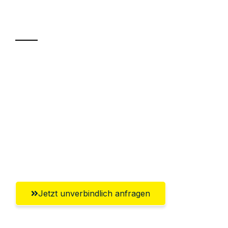
Transport
Sparen Sie bis zu 100€ bei Anfrage
Abwicklung innerhalb von 24 Stunden
Versichert bis zu 7.500€
Ggf. komplette Zollabwicklung inklusive
Umfassender Kundensupport aus
Reutlingen
Jetzt unverbindlich anfragen