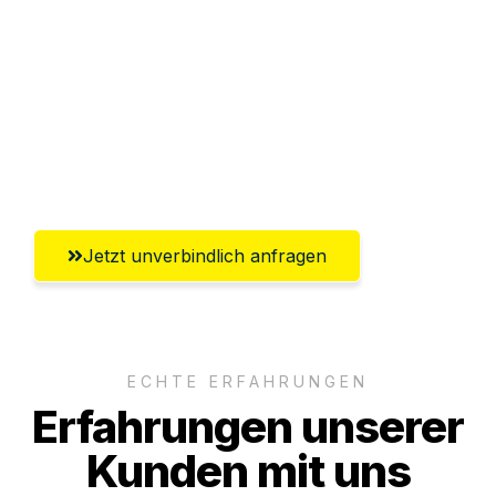
Abwicklung innerhalb von 24 Stunden
Versichert bis zu 7.500€
Ggf. komplette Zollabwicklung inklusive
Umfassender Kundensupport aus
Reutlingen
Jetzt unverbindlich anfragen
ECHTE ERFAHRUNGEN
Erfahrungen unserer
Kunden mit uns