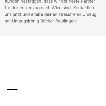
Kunden bestätigen, dass wir der beste Partner
für deinen Umzug nach Wien sind. Kontaktiere
uns jetzt und erlebe deinen stressfreien Umzug
mit Umzugskönig Bäcker Reutlingen!
UMZUGSKÖNIG BÄCKER REUTLINGEN
Ihr Umzug oder
Transport
Sparen Sie bis zu 100€ bei Anfrage