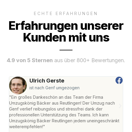
ECHTE ERFAHRUNGEN
Erfahrungen unserer
Kunden mit uns
4.9 von 5 Sternen
aus über 800+ Bewertungen.
Ulrich Gerste
ist nach Genf umgezogen
"Ein großes Dankeschön an das Team der Firma
"Die
Umzugskönig Bäcker aus Reutlingen! Der Umzug nach
war
Genf verlief reibungslos und stressfrei dank der
Das 
professionellen Unterstützung des Teams. Ich kann
habe
Umzugskönig Bäcker Reutlingen jedem uneingeschränkt
an m
weiterempfehlen!"
groß