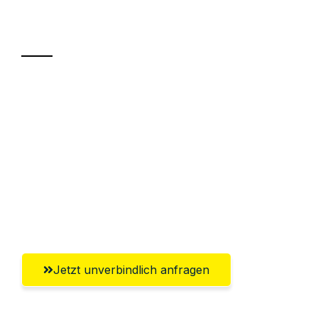
Transport
Sparen Sie bis zu 100€ bei Anfrage
Abwicklung innerhalb von 24 Stunden
Versichert bis zu 7.500€
Ggf. komplette Zollabwicklung inklusive
Umfassender Kundensupport aus
Reutlingen
Jetzt unverbindlich anfragen