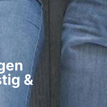
gen​
tig &