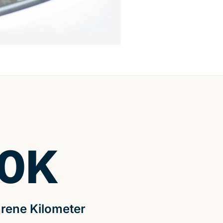
0
K
rene Kilometer