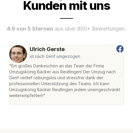
Kunden mit uns
4.9 von 5 Sternen
aus über 800+ Bewertungen.
Ulrich Gerste
ist nach Genf umgezogen
"Ein großes Dankeschön an das Team der Firma
"Die
Umzugskönig Bäcker aus Reutlingen! Der Umzug nach
war
Genf verlief reibungslos und stressfrei dank der
Das 
professionellen Unterstützung des Teams. Ich kann
habe
Umzugskönig Bäcker Reutlingen jedem uneingeschränkt
an m
weiterempfehlen!"
groß