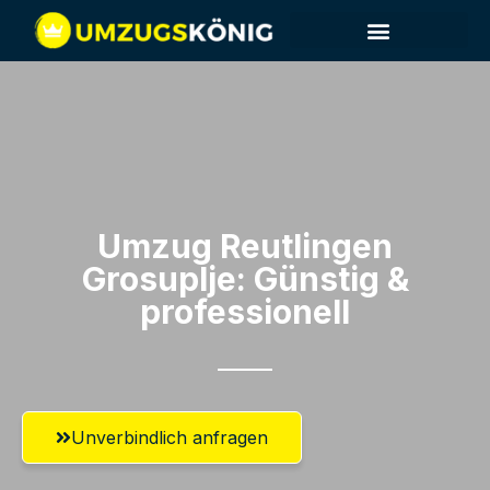
Umzug Reutlingen​
Grosuplje: Günstig &
professionell​
Unverbindlich anfragen