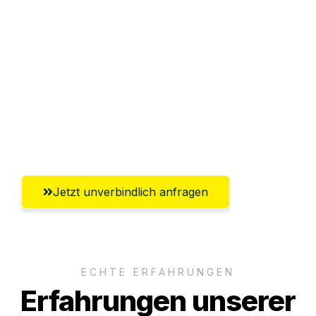
Sparen Sie bis zu 100€ bei Anfrage
Abwicklung innerhalb von 24 Stunden
Versichert bis zu 7.500€
Ggf. komplette Zollabwicklung inklusive
Umfassender Kundensupport aus
Reutlingen
Jetzt unverbindlich anfragen
ECHTE ERFAHRUNGEN
Erfahrungen unserer