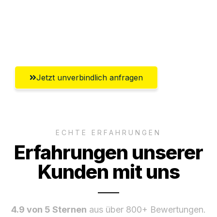
Ggf. komplette Zollabwicklung inklusive
Umfassender Kundensupport aus
Reutlingen
Jetzt unverbindlich anfragen
ECHTE ERFAHRUNGEN
Erfahrungen unserer
Kunden mit uns
4.9 von 5 Sternen
aus über 800+ Bewertungen.