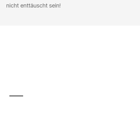
nicht enttäuscht sein!
UMZUGSKÖNIG BÄCKER REUTLINGEN
Ihr Umzug oder
Transport
Sparen Sie bis zu 100€ bei Anfrage
Abwicklung innerhalb von 24 Stunden
Versichert bis zu 7.500€