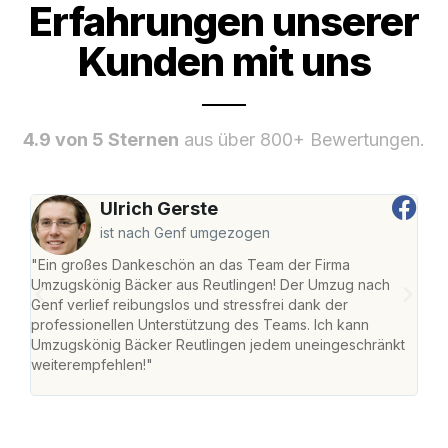
Erfahrungen unserer
Kunden mit uns
4.9 von 5 Sternen
aus über 800+ Bewertungen.
Ulrich Gerste
ist nach Genf umgezogen
"Ein großes Dankeschön an das Team der Firma
"Die
Umzugskönig Bäcker aus Reutlingen! Der Umzug nach
war
Genf verlief reibungslos und stressfrei dank der
Das 
professionellen Unterstützung des Teams. Ich kann
habe
Umzugskönig Bäcker Reutlingen jedem uneingeschränkt
an m
weiterempfehlen!"
groß