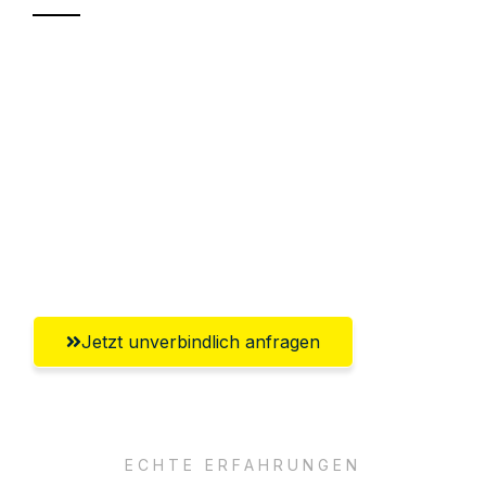
Sparen Sie bis zu 100€ bei Anfrage
Abwicklung innerhalb von 24 Stunden
Versichert bis zu 7.500€
Ggf. komplette Zollabwicklung inklusive
Umfassender Kundensupport aus
Reutlingen
Jetzt unverbindlich anfragen
ECHTE ERFAHRUNGEN