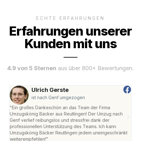
ECHTE ERFAHRUNGEN
Erfahrungen unserer
Kunden mit uns
4.9 von 5 Sternen
aus über 800+ Bewertungen.
Ulrich Gerste
ist nach Genf umgezogen
"Ein großes Dankeschön an das Team der Firma
"Die
Umzugskönig Bäcker aus Reutlingen! Der Umzug nach
war
Genf verlief reibungslos und stressfrei dank der
Das 
professionellen Unterstützung des Teams. Ich kann
habe
Umzugskönig Bäcker Reutlingen jedem uneingeschränkt
an m
weiterempfehlen!"
groß