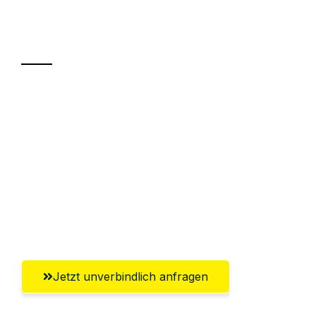
Ihr Umzug oder
Transport
Sparen Sie bis zu 100€ bei Anfrage
Abwicklung innerhalb von 24 Stunden
Versichert bis zu 7.500€
Ggf. komplette Zollabwicklung inklusive
Umfassender Kundensupport aus
Reutlingen
Jetzt unverbindlich anfragen