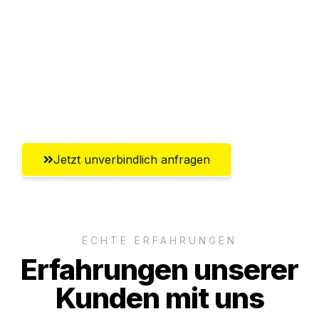
Versichert bis zu 7.500€
Ggf. komplette Zollabwicklung inklusive
Umfassender Kundensupport aus
Reutlingen
Jetzt unverbindlich anfragen
ECHTE ERFAHRUNGEN
Erfahrungen unserer
Kunden mit uns