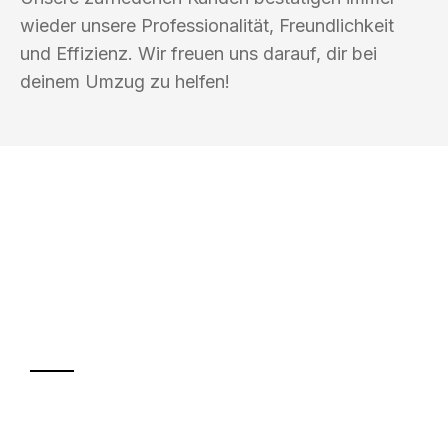
wieder unsere Professionalität, Freundlichkeit
und Effizienz. Wir freuen uns darauf, dir bei
deinem Umzug zu helfen!
UMZUGSKÖNIG BÄCKER REUTLINGEN
Ihr Umzug oder
Transport
Sparen Sie bis zu 100€ bei Anfrage
Abwicklung innerhalb von 24 Stunden