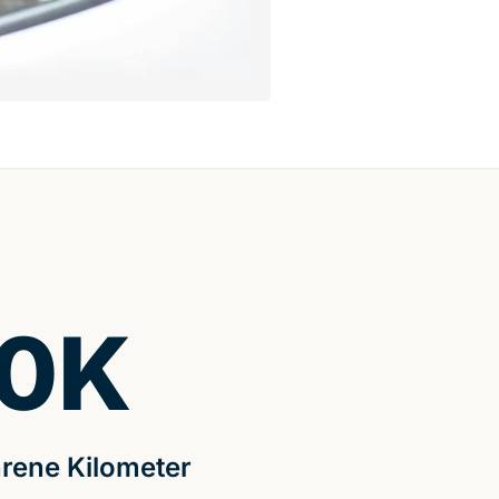
0
K
rene Kilometer