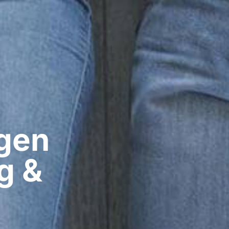
gen​
g &