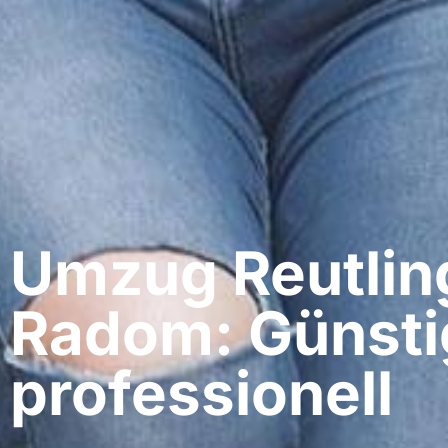
Umzug Reutlin
Radom: Günsti
professionell​