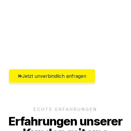
Abwicklung innerhalb von 24 Stunden
Versichert bis zu 7.500€
Ggf. komplette Zollabwicklung inklusive
Umfassender Kundensupport aus
Reutlingen
Jetzt unverbindlich anfragen
ECHTE ERFAHRUNGEN
Erfahrungen unserer