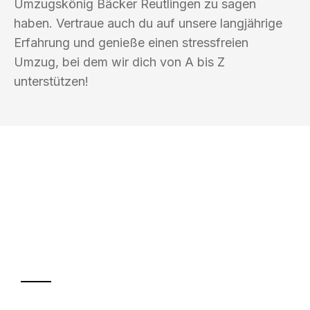
Umzugskönig Bäcker Reutlingen zu sagen
haben. Vertraue auch du auf unsere langjährige
Erfahrung und genieße einen stressfreien
Umzug, bei dem wir dich von A bis Z
unterstützen!
UMZUGSKÖNIG BÄCKER REUTLINGEN
Ihr Umzug oder
Transport
Sparen Sie bis zu 100€ bei Anfrage