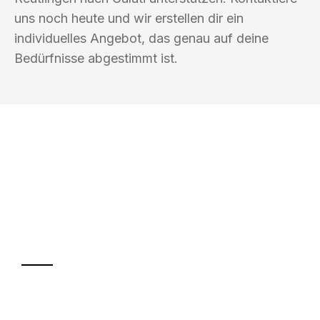
uns noch heute und wir erstellen dir ein
individuelles Angebot, das genau auf deine
Bedürfnisse abgestimmt ist.
UMZUGSKÖNIG BÄCKER REUTLINGEN
Ihr Umzug oder
Transport
Sparen Sie bis zu 100€ bei Anfrage
Abwicklung innerhalb von 24 Stunden