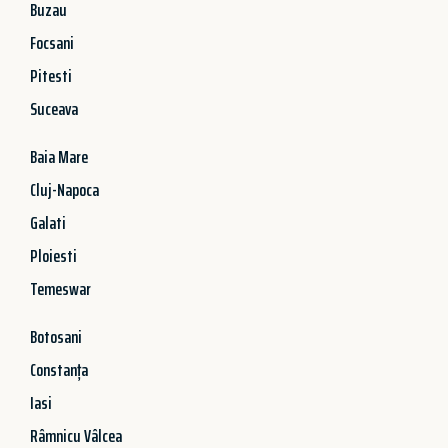
Buzau
Focsani
Pitesti
Suceava
Baia Mare
Cluj-Napoca
Galati
Ploiesti
Temeswar
Botosani
Constanța
Iasi
Râmnicu Vâlcea