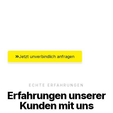
Versichert bis zu 7.500€
Ggf. komplette Zollabwicklung inklusive
Umfassender Kundensupport aus
Reutlingen
Jetzt unverbindlich anfragen
ECHTE ERFAHRUNGEN
Erfahrungen unserer
Kunden mit uns