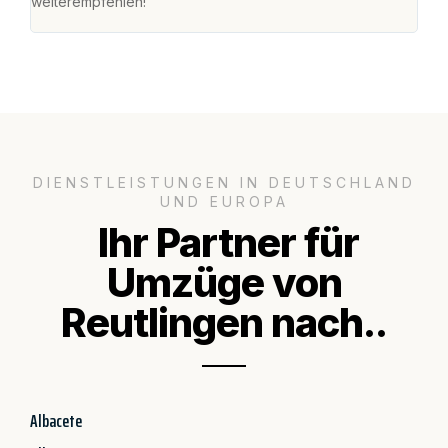
weiterempfehlen!"
groß
DIENSTLEISTUNGEN IN DEUTSCHLAND
UND EUROPA
Ihr Partner für
Umzüge von
Reutlingen nach..
Albacete