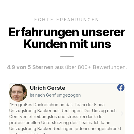
ECHTE ERFAHRUNGEN
Erfahrungen unserer
Kunden mit uns
4.9 von 5 Sternen
aus über 800+ Bewertungen.
Ulrich Gerste
ist nach Genf umgezogen
"Ein großes Dankeschön an das Team der Firma
"Die
Umzugskönig Bäcker aus Reutlingen! Der Umzug nach
war
Genf verlief reibungslos und stressfrei dank der
Das 
professionellen Unterstützung des Teams. Ich kann
habe
Umzugskönig Bäcker Reutlingen jedem uneingeschränkt
an m