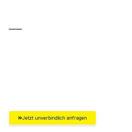
Ihr Umzug oder
Transport
Sparen Sie bis zu 100€ bei Anfrage
Abwicklung innerhalb von 24 Stunden
Versichert bis zu 7.500€
Ggf. komplette Zollabwicklung inklusive
Umfassender Kundensupport aus
Reutlingen
Jetzt unverbindlich anfragen