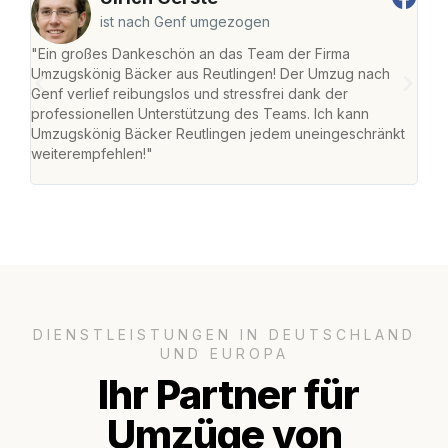
ist nach Genf umgezogen
"Ein großes Dankeschön an das Team der Firma
"Die
Umzugskönig Bäcker aus Reutlingen! Der Umzug nach
war
Genf verlief reibungslos und stressfrei dank der
Das 
professionellen Unterstützung des Teams. Ich kann
habe
Umzugskönig Bäcker Reutlingen jedem uneingeschränkt
an m
weiterempfehlen!"
groß
DIENSTLEISTUNGEN IN DEUTSCHLAND
UND EUROPA
Ihr Partner für
Umzüge von