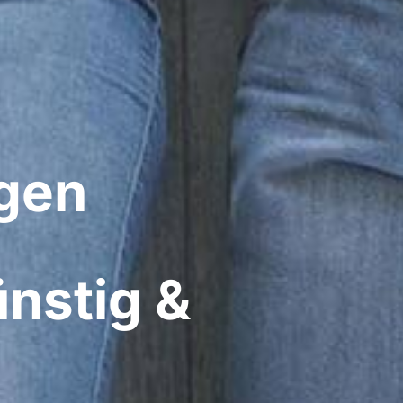
gen​
nstig &