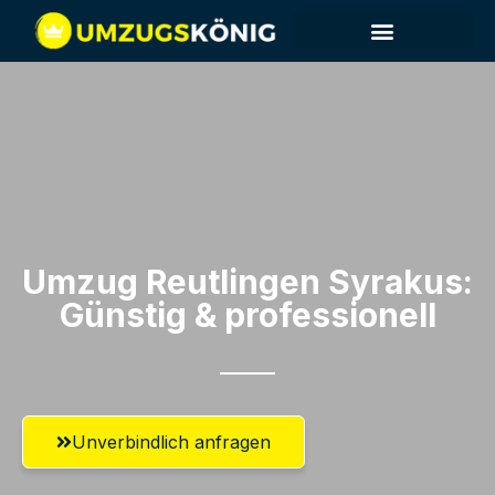
Umzug Reutlingen​ Syrakus:
Günstig & professionell​
Unverbindlich anfragen