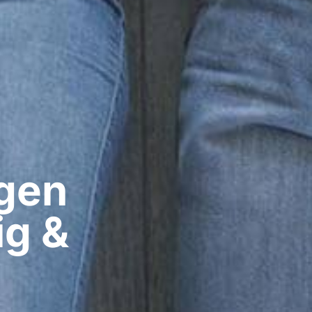
gen​
ig &