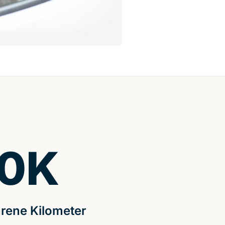
0
K
rene Kilometer