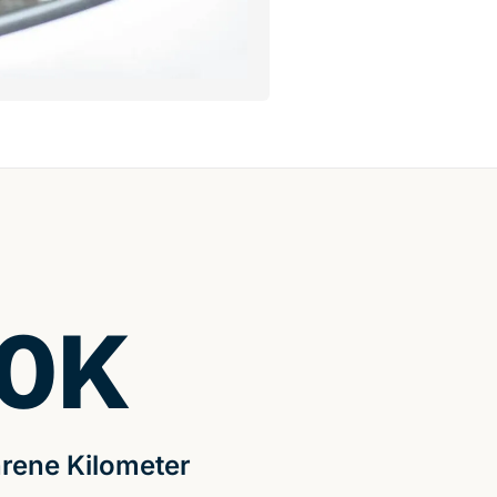
0
K
rene Kilometer