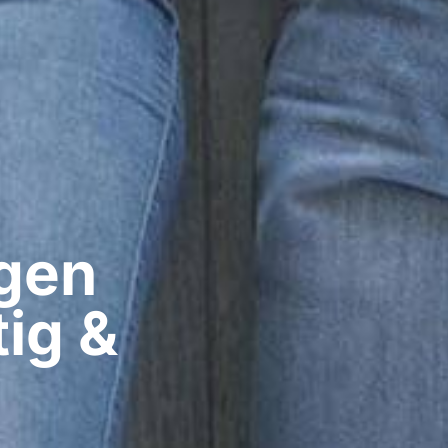
gen​
ig &