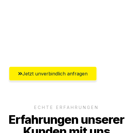
Abwicklung innerhalb von 24 Stunden
Versichert bis zu 7.500€
Ggf. komplette Zollabwicklung inklusive
Umfassender Kundensupport aus
Reutlingen
Jetzt unverbindlich anfragen
ECHTE ERFAHRUNGEN
Erfahrungen unserer
Kunden mit uns