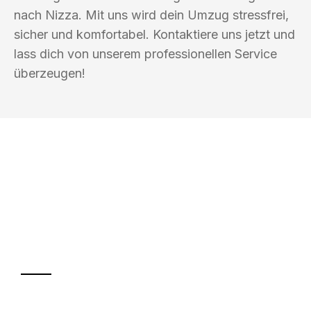
nach Nizza. Mit uns wird dein Umzug stressfrei,
sicher und komfortabel. Kontaktiere uns jetzt und
lass dich von unserem professionellen Service
überzeugen!
UMZUGSKÖNIG BÄCKER REUTLINGEN
Ihr Umzug oder
Transport
Sparen Sie bis zu 100€ bei Anfrage