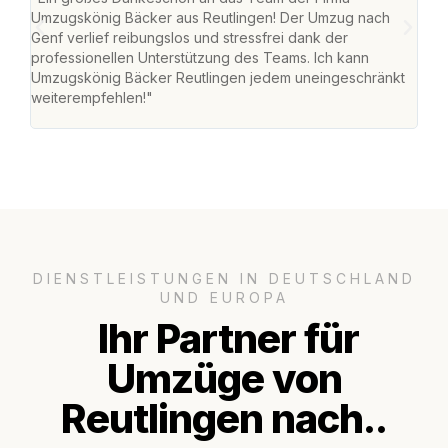
Umzugskönig Bäcker aus Reutlingen! Der Umzug nach
war
Genf verlief reibungslos und stressfrei dank der
Das 
professionellen Unterstützung des Teams. Ich kann
habe
Umzugskönig Bäcker Reutlingen jedem uneingeschränkt
an m
weiterempfehlen!"
groß
DIENSTLEISTUNGEN IN DEUTSCHLAND
UND EUROPA
Ihr Partner für
Umzüge von
Reutlingen nach..