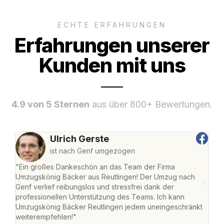
ECHTE ERFAHRUNGEN
Erfahrungen unserer
Kunden mit uns
4.9 von 5 Sternen
aus über 800+ Bewertungen.
Ulrich Gerste
ist nach Genf umgezogen
"Ein großes Dankeschön an das Team der Firma
"Die
Umzugskönig Bäcker aus Reutlingen! Der Umzug nach
war
Genf verlief reibungslos und stressfrei dank der
Das 
professionellen Unterstützung des Teams. Ich kann
habe
Umzugskönig Bäcker Reutlingen jedem uneingeschränkt
an m
weiterempfehlen!"
groß