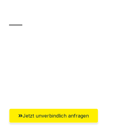
Transport
Sparen Sie bis zu 100€ bei Anfrage
Abwicklung innerhalb von 24 Stunden
Versichert bis zu 7.500€
Ggf. komplette Zollabwicklung inklusive
Umfassender Kundensupport aus
Reutlingen
Jetzt unverbindlich anfragen