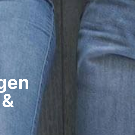
gen​
 &