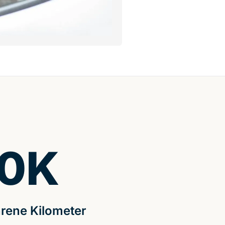
0
K
rene Kilometer