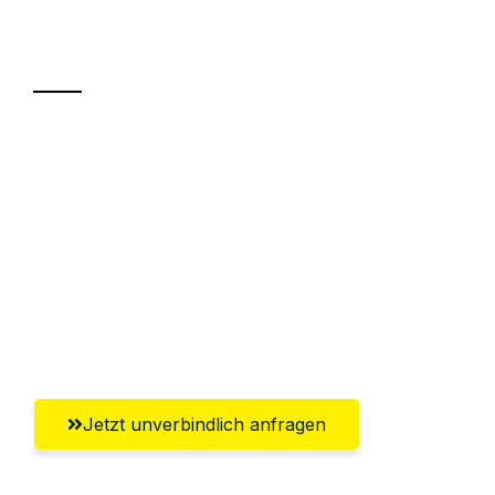
Transport
Sparen Sie bis zu 100€ bei Anfrage
Abwicklung innerhalb von 24 Stunden
Versichert bis zu 7.500€
Ggf. komplette Zollabwicklung inklusive
Umfassender Kundensupport aus
Reutlingen
Jetzt unverbindlich anfragen