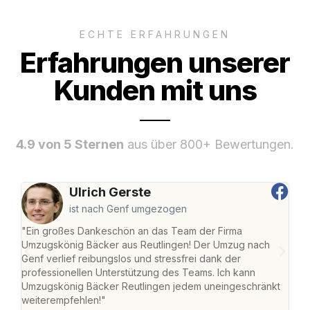
ECHTE ERFAHRUNGEN
Erfahrungen unserer
Kunden mit uns
4.9 von 5 Sternen
aus über 800+ Bewertungen.
Ulrich Gerste
ist nach Genf umgezogen
"Ein großes Dankeschön an das Team der Firma
"Die
Umzugskönig Bäcker aus Reutlingen! Der Umzug nach
war
Genf verlief reibungslos und stressfrei dank der
Das 
professionellen Unterstützung des Teams. Ich kann
habe
Umzugskönig Bäcker Reutlingen jedem uneingeschränkt
an m
weiterempfehlen!"
groß