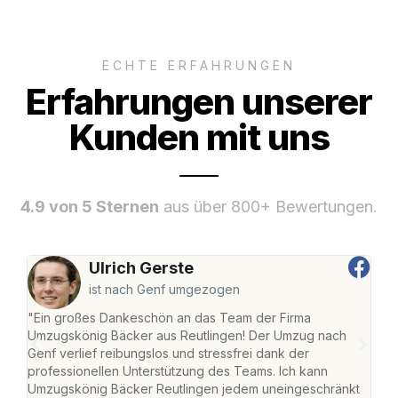
ECHTE ERFAHRUNGEN
Erfahrungen unserer
Kunden mit uns
4.9 von 5 Sternen
aus über 800+ Bewertungen.
Ulrich Gerste
ist nach Genf umgezogen
"Ein großes Dankeschön an das Team der Firma
"Die
Umzugskönig Bäcker aus Reutlingen! Der Umzug nach
war
Genf verlief reibungslos und stressfrei dank der
Das 
professionellen Unterstützung des Teams. Ich kann
habe
Umzugskönig Bäcker Reutlingen jedem uneingeschränkt
an m