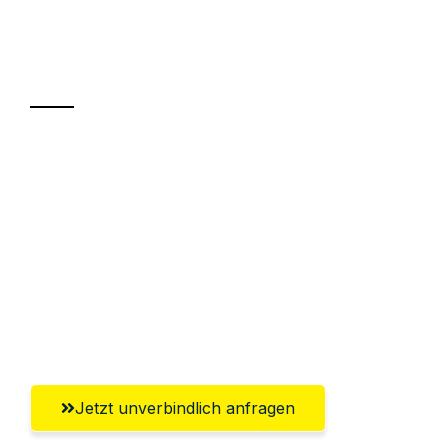
Ihr Umzug oder
Transport
Sparen Sie bis zu 100€ bei Anfrage
Abwicklung innerhalb von 24 Stunden
Versichert bis zu 7.500€
Ggf. komplette Zollabwicklung inklusive
Umfassender Kundensupport aus
Reutlingen
Jetzt unverbindlich anfragen