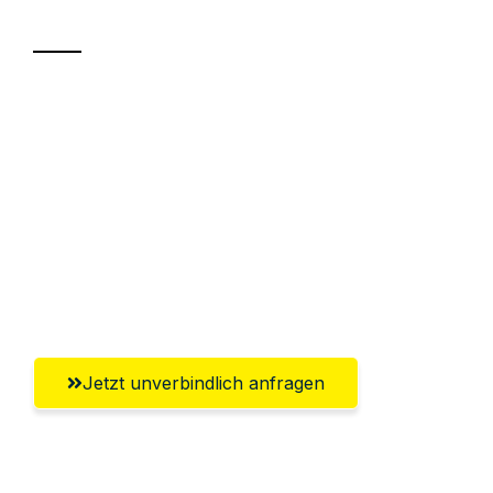
Transport
Sparen Sie bis zu 100€ bei Anfrage
Abwicklung innerhalb von 24 Stunden
Versichert bis zu 7.500€
Ggf. komplette Zollabwicklung inklusive
Umfassender Kundensupport aus
Reutlingen
Jetzt unverbindlich anfragen