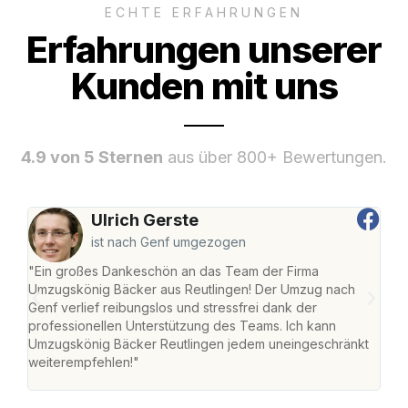
ECHTE ERFAHRUNGEN
Erfahrungen unserer
Kunden mit uns
4.9 von 5 Sternen
aus über 800+ Bewertungen.
Ulrich Gerste
ist nach Genf umgezogen
"Ein großes Dankeschön an das Team der Firma
"Die
Umzugskönig Bäcker aus Reutlingen! Der Umzug nach
war
Genf verlief reibungslos und stressfrei dank der
Das 
professionellen Unterstützung des Teams. Ich kann
habe
Umzugskönig Bäcker Reutlingen jedem uneingeschränkt
an m
weiterempfehlen!"
groß