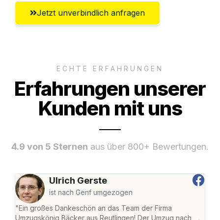
Jetzt unverbindlich anfragen
ECHTE ERFAHRUNGEN
Erfahrungen unserer
Kunden mit uns
4.9 von 5 Sternen
aus über 800+ Bewertungen.
Ulrich Gerste
ist nach Genf umgezogen
"Ein großes Dankeschön an das Team der Firma
"Die
Umzugskönig Bäcker aus Reutlingen! Der Umzug nach
war