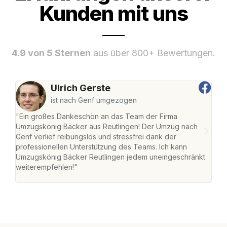
Kunden mit uns
4.9 von 5 Sternen
aus über 800+ Bewertungen.
Ulrich Gerste
ist nach Genf umgezogen
"Ein großes Dankeschön an das Team der Firma
"Die
Umzugskönig Bäcker aus Reutlingen! Der Umzug nach
war
Genf verlief reibungslos und stressfrei dank der
Das 
professionellen Unterstützung des Teams. Ich kann
habe
Umzugskönig Bäcker Reutlingen jedem uneingeschränkt
an m
weiterempfehlen!"
groß