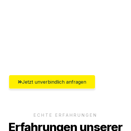
Sparen Sie bis zu 100€ bei Anfrage
Abwicklung innerhalb von 24 Stunden
Versichert bis zu 7.500€
Ggf. komplette Zollabwicklung inklusive
Umfassender Kundensupport aus
Reutlingen
Jetzt unverbindlich anfragen
ECHTE ERFAHRUNGEN
Erfahrungen unserer