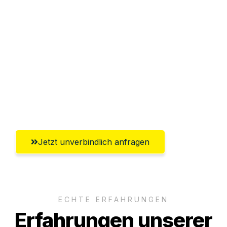
Sparen Sie bis zu 100€ bei Anfrage
Abwicklung innerhalb von 24 Stunden
Versichert bis zu 7.500€
Ggf. komplette Zollabwicklung inklusive
Umfassender Kundensupport aus
Reutlingen
Jetzt unverbindlich anfragen
ECHTE ERFAHRUNGEN
Erfahrungen unserer