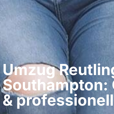
Umzug Reutlin
Southampton: 
& professionell​