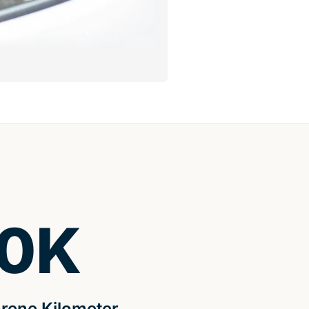
0
K
rene Kilometer