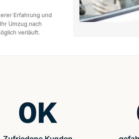
serer Erfahrung und
 Ihr Umzug nach
glich verläuft.
0
K
Zufriedene Kunden
gefah