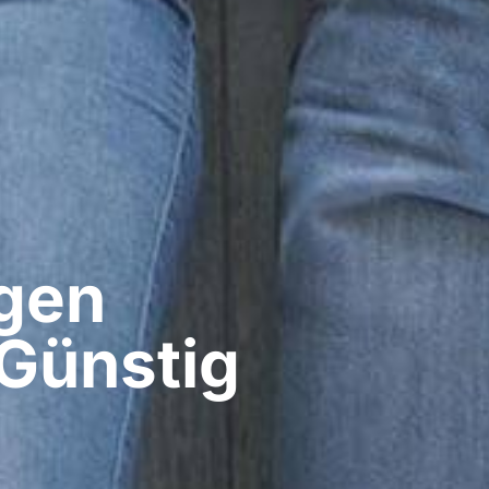
gen​
Günstig