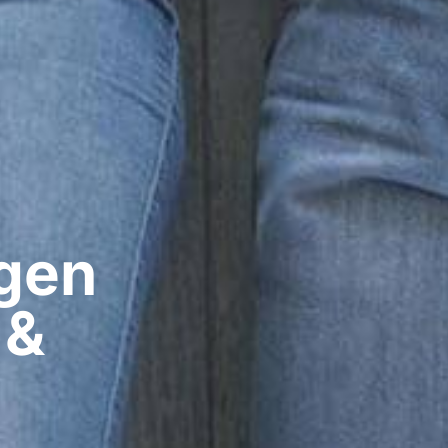
gen​
 &