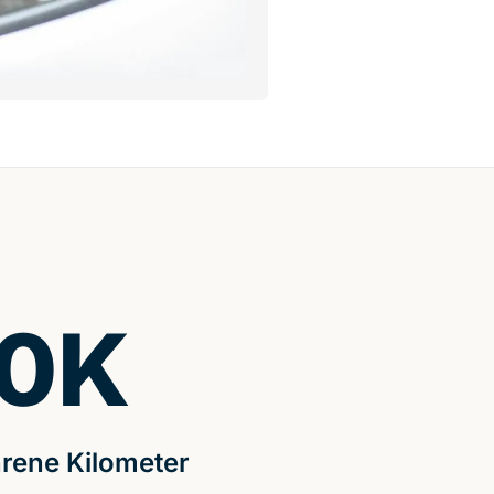
0
K
rene Kilometer