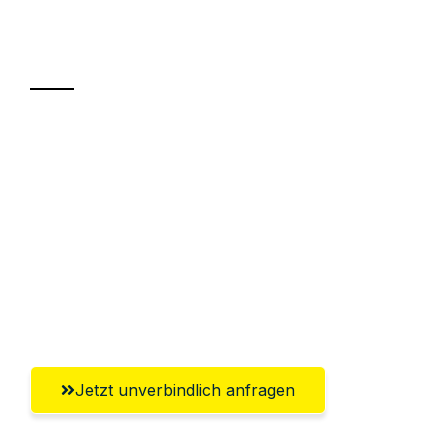
Ihr Umzug oder
Transport
Sparen Sie bis zu 100€ bei Anfrage
Abwicklung innerhalb von 24 Stunden
Versichert bis zu 7.500€
Ggf. komplette Zollabwicklung inklusive
Umfassender Kundensupport aus
Reutlingen
Jetzt unverbindlich anfragen